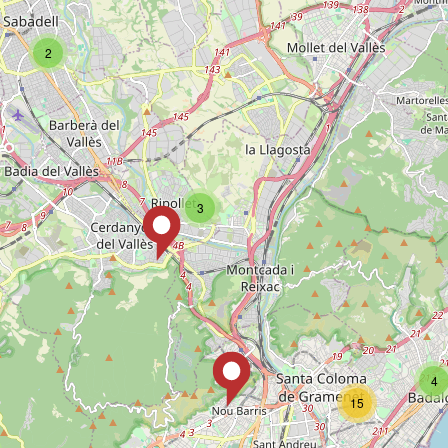
2
3
4
ar anuncios
15