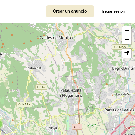
Crear un anuncio
Iniciar sesión
+
−