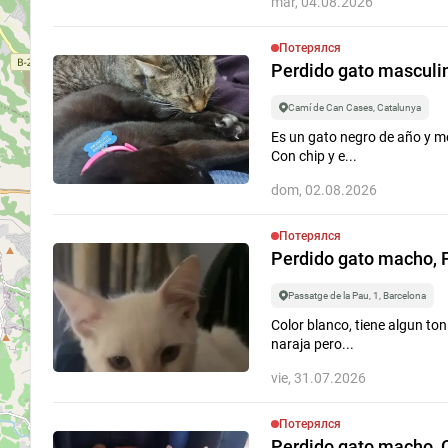
mar, 04.08.2026
Falta
Потерялся
Perdido gato masculin
3
¿Para qué
Camí de Can Cases, Catalunya
Buscar por fecha..
Es un gato negro de año y m
Con chip y e...
Evento
dom, 02.08.2026
Período
Потерялся
Por Todo El Ti
Perdido gato macho, P
Passatge de la Pau, 1, Barcelona
Mostrar anuncio
Color blanco, tiene algun ton
naraja pero...
vie, 31.07.2026
Потерялся
Perdido gato macho, C