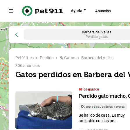
Ayuda
Anuncios
Todo
Perdido
Encontrado
Ищут дом
Barbera del Valles
Perdido gatos
Dónde bu
Pet911.es
Perdido
🐈 Gatos
Barbera del Valles
306 anuncios
search
Gatos perdidos en Barbera del 
A quién b
Потерялся
Perdido gato macho, C
Tipo de animal
Carrer de les Cosidores, Terrassa
Perro
Se ha ido de casa. Es muy
amigable con las pe...
Buscar entre...