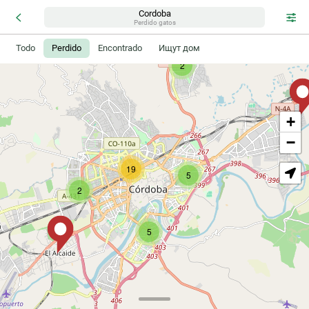
Cordoba
Perdido gatos
Todo
Perdido
Encontrado
Ищут дом
2
+
−
19
5
2
5