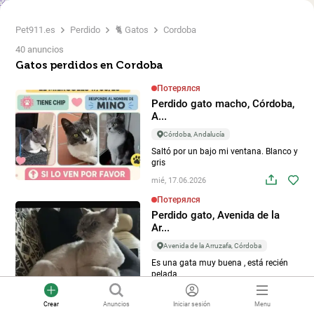
Pet911.es
Perdido
🐈 Gatos
Cordoba
40 anuncios
Gatos perdidos en Cordoba
Потерялся
Perdido gato macho, Córdoba,
A...
Córdoba, Andalucía
Saltó por un bajo mi ventana. Blanco y
gris
mié, 17.06.2026
Потерялся
Perdido gato, Avenida de la
Ar...
Avenida de la Arruzafa, Córdoba
Es una gata muy buena , está recién
pelada
jue, 30.04.2026
Crear
Anuncios
Iniciar sesión
Menu
Потерялся