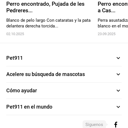
Perro encontrado, Pujada de les
Perro encont
Pedreres...
a Cas...
Blanco de pelo largo Con cataratas y la pata
Perra asustadiz
delantera derecha torcida...
blanco en el mo
02.10.2025
23.09.2025
expand_more
Pet911
expand_more
Acelere su búsqueda de mascotas
expand_more
Cómo ayudar
expand_more
Pet911 en el mundo
Síguenos