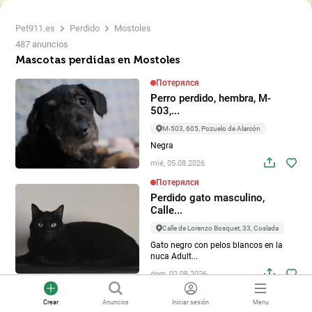
Pet911.es
Perdido
Mostoles
487 anuncios
Mascotas perdidas en Mostoles
Потерялся
Perro perdido, hembra, M-
503,...
M-503, 605, Pozuelo de Alarcón
Negra
mié, 05.08.2026
Потерялся
Perdido gato masculino,
Calle...
Calle de Lorenzo Bosquet, 33, Coslada
Gato negro con pelos blancos en la
nuca Adult...
dom, 02.08.2026
Потерялся
Crear
Anuncios
Iniciar sesión
Menu
Perro perdido, M-501, 3,