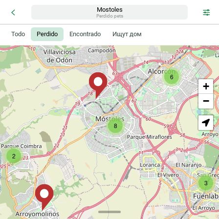
Mostoles
Perdido pets
Todo
Perdido
Encontrado
Ищут дом
6
+
−
8
2
3