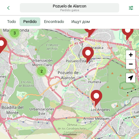
Pozuelo de Alarcon
Perdido gatos
Todo
Perdido
Encontrado
Ищут дом
3
+
−
2