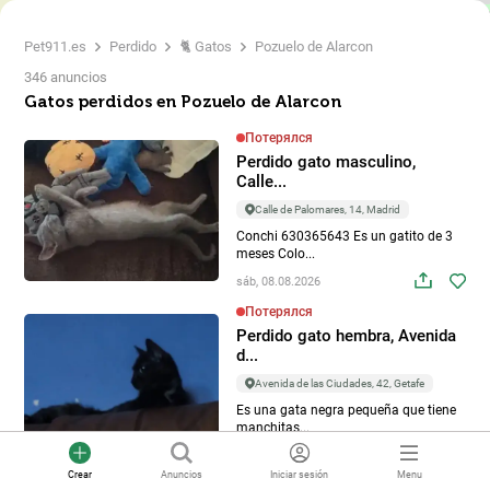
Pet911.es
Perdido
🐈 Gatos
Pozuelo de Alarcon
346 anuncios
Gatos perdidos en Pozuelo de Alarcon
4
Потерялся
Perdido gato masculino,
2
Calle...
Calle de Palomares, 14, Madrid
Conchi 630365643 Es un gatito de 3
7
meses Colo...
sáb, 08.08.2026
Потерялся
Perdido gato hembra, Avenida
d...
Avenida de las Ciudades, 42, Getafe
Es una gata negra pequeña que tiene
manchitas...
jue, 06.08.2026
Crear
Anuncios
Iniciar sesión
Menu