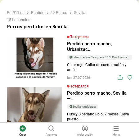
4
Pet911.es
Perdido
🐶 Perros
Sevilla
3
151 anuncios
Perros perdidos en Sevilla
Потерялся
Perdido perro macho,
Urbanizac...
4
Urbanización Casquero P, 13, Dos Hermanas
Color rojo. Collar de cuerro matón y
arnés
2
lun, 27.07.2026
Потерялся
Perdido perro macho, Sevilla
—...
Sevilla, Andalucía
Husky Siberiano Rojo. 7 meses. Lleva
puesto:...
dom, 26.07.2026
Crear
Anuncios
Iniciar sesión
Menu
Reunido