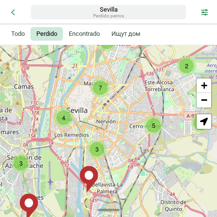
Sevilla
Perdido perros
Todo
Perdido
Encontrado
Ищут дом
5
2
+
7
−
4
4
5
3
3