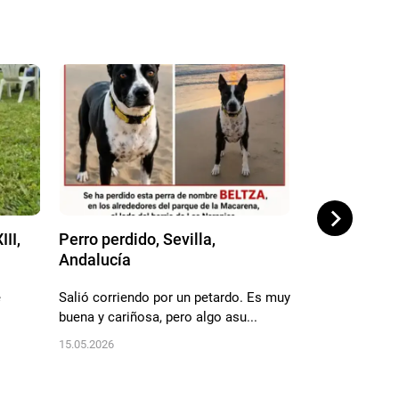
III,
Perro perdido, Sevilla,
Perro perdid
Andalucía
Andalucía
e
Salió corriendo por un petardo. Es muy
Se ha perdido a
buena y cariñosa, pero algo asu...
del mercadona o
15.05.2026
17.04.2026