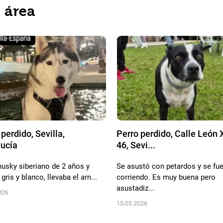
a área
perdido, Sevilla,
Perro perdido, Calle León X
ucía
46, Sevi...
husky siberiano de 2 años y
Se asustó con petardos y se fu
gris y blanco, llevaba el arn...
corriendo. Es muy buena pero
asustadiz...
026
15.05.2026