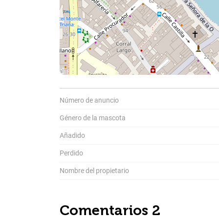
Comparti
Número de anuncio
Género de la mascota
C
a
Añadido
Perdido
Nombre del propietario
Comentarios 2