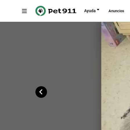
Atrás
Ayuda
Anuncios
Calle Arjona, 54, Sevilla
Copiar