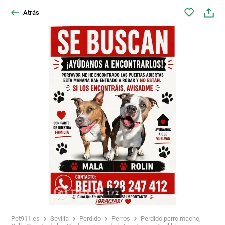
Atrás
1
/
2
Pet911.es
Sevilla
Perdido
Perros
Perdido perro macho,