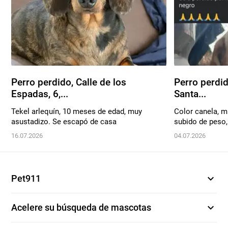
Perro perdido, Calle de los
Perro perdid
Espadas, 6,...
Santa...
Tekel arlequín, 10 meses de edad, muy
Color canela, m
asustadizo. Se escapó de casa
subido de peso, 
16.07.2026
04.07.2026
expand_more
Pet911
expand_more
Acelere su búsqueda de mascotas