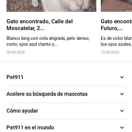
Gato encontrado, Calle del
Gato encontr
Moscatelar, 2...
Futuro,...
Blanco beig con cola atigrada, pelo denso,
Es de color bla
corto; ojos azul clarito y...
los ojos azules. 
08.09.2025
13.09.2025
expand_more
Pet911
expand_more
Acelere su búsqueda de mascotas
expand_more
Cómo ayudar
expand_more
Pet911 en el mundo