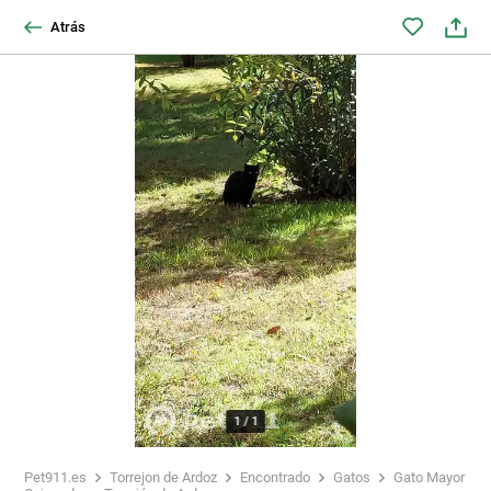
Atrás
1
/
1
Pet911.es
Torrejon de Ardoz
Encontrado
Gatos
Gato Mayor