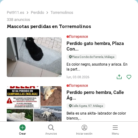
Pet911.es
Perdido
Torremolinos
338 anuncios
Mascotas perdidas en Torremolinos
Потерялся
Perdido gato hembra, Plaza
Con...
Plaza Conde de Ferrería, Málaga
Es color negro, asustona y arisca. En
la part...
lun, 03.08.2026
Потерялся
Perdido perro hembra, Calle
Ág...
Calle Ágata, 57, Málaga
Bella es una akita- labrador de color
blanco,...
sáb, 01.08.2026
Crear
Anuncios
Iniciar sesión
Menu
Потерялся