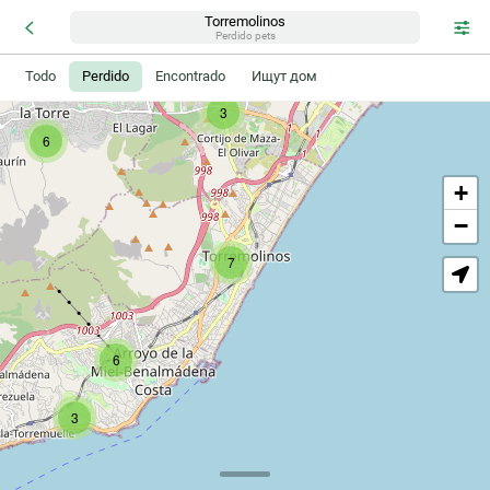
Torremolinos
Perdido pets
Todo
Perdido
Encontrado
Ищут дом
3
6
+
−
7
6
3