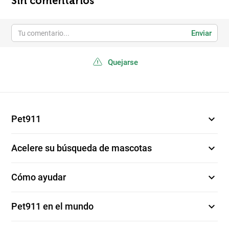
Sin comentarios
Enviar
Quejarse
expand_more
Pet911
expand_more
Acelere su búsqueda de mascotas
expand_more
Cómo ayudar
expand_more
Pet911 en el mundo