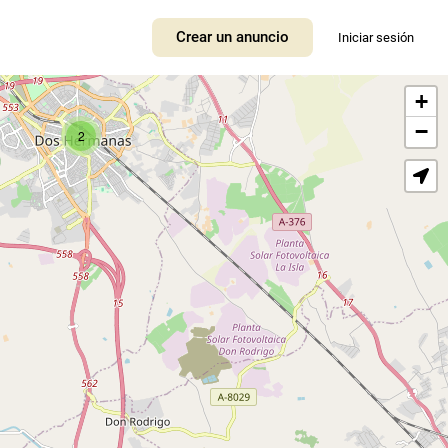
Crear un anuncio
Iniciar sesión
+
−
2