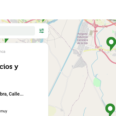
scar
anca
cios y
uscar
ra, Calle...
Gato
Otros...
s muy