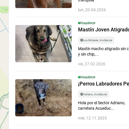
tranquila
Falta
lun, 20.04.2026
Нашёлся
¿Para qué
Mastín Joven Atigrado
Buscar por fecha..
Los Molares, Andalucía
Mastín macho atigrado sin c
Evento
y sin chip,...
vie, 27.02.2026
Período
Por Todo El Ti
Нашёлся
¡Perros Labradores Pe
Mostrar anuncio
Adriano, Andalucía
Hola por el Sector Adriano,
carretera Acueduc...
mié, 12.11.2025