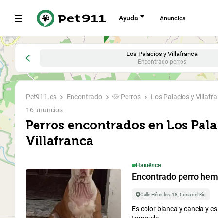
Ayuda
Anuncios
Todo
Perdido
Encontrado
Ищут дом
Los Palacios y Villafranca
Encontrado perros
Dónde bu
Pet911.es
Encontrado
🐶 Perros
Los Palacios y Villafr
16 anuncios
search
Perros encontrados en Los Pala
Villafranca
A quién b
Tipo de animal
Нашёлся
Encontrado perro hemb
Perro
Calle Hércules, 18, Coria del Río
Es color blanca y canela y e
Buscar entre...